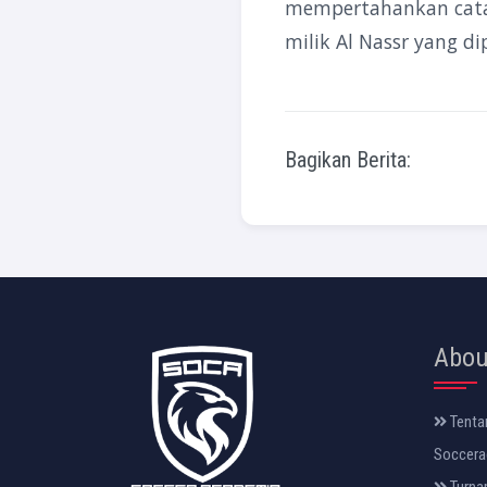
mempertahankan catat
milik Al Nassr yang di
Bagikan Berita:
Abou
Tenta
Soccera