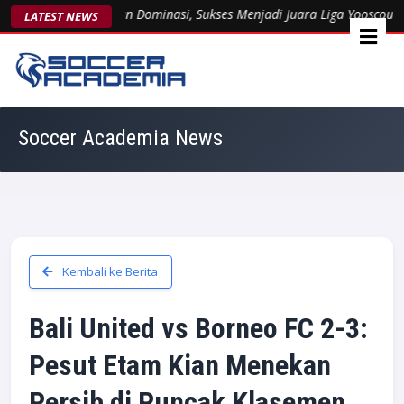
sent 1963 Kukuhkan Dominasi, Sukses Menjadi Juara Liga Yooscout Nas
LATEST NEWS
Soccer Academia News
Kembali ke Berita
Bali United vs Borneo FC 2-3:
Pesut Etam Kian Menekan
Persib di Puncak Klasemen