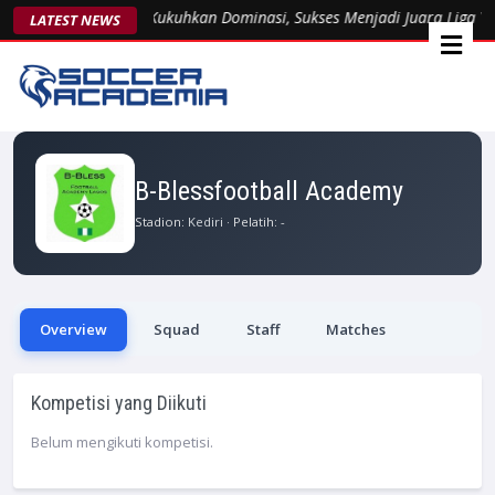
Arsent 1963 Kukuhkan Dominasi, Sukses Menjadi Juara Liga Yo
LATEST NEWS
B-Blessfootball Academy
Stadion:
Kediri
· Pelatih: -
Overview
Squad
Staff
Matches
Kompetisi yang Diikuti
Belum mengikuti kompetisi.