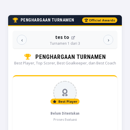
PENGHARGAAN TURNAMEN
🏆 Official Awards
tes to
‹
›
Turnamen 1 dari 3
PENGHARGAAN TURNAMEN
Best Player, Top Scorer, Best Goalkeeper, dan Best Coach
Best Player
Belum Ditentukan
Proses Evaluasi