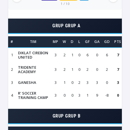
1 / 10
GRUP GRUP A
#
TIM
MP
W
D
L
GF
GA
GD
PTS
DIKLAT CIREBON
1
3
2
1
0
6
0
6
7
W
UNITED
TRIDENTE
2
3
2
1
0
2
0
2
7
W
ACADEMY
3
GANESHA
3
1
0
2
3
3
0
3
L
R' SOCCER
4
3
0
0
3
1
9
-8
0
L
TRAINING CAMP
GRUP GRUP B