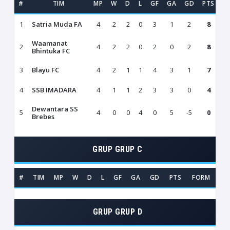
#
TIM
MP
W
D
L
GF
GA
GD
PTS
1
Satria Muda FA
4
2
2
0
3
1
2
8
W
Waamanat
2
4
2
2
0
2
0
2
8
W
Bhintuka FC
3
Blayu FC
4
2
1
1
4
3
1
7
L
4
SSB IMADARA
4
1
1
2
3
3
0
4
L
Dewantara SS
5
4
0
0
4
0
5
-5
0
L
Brebes
GRUP GRUP C
#
TIM
MP
W
D
L
GF
GA
GD
PTS
FORM
GRUP GRUP D