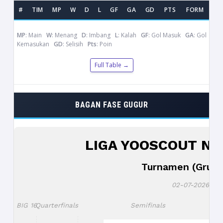
#
TIM
MP
W
D
L
GF
GA
GD
PTS
FORM
MP
: Main
W
: Menang
D
: Imbang
L
: Kalah
GF
: Gol Masuk
GA
: Gol
Kemasukan
GD
: Selisih
Pts
: Poin
Full Table →
BAGAN FASE GUGUR