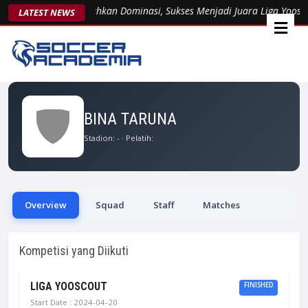
Arsent 1963 Kukuhkan Dominasi, Sukses Menjadi Juara Liga Yoosco
LATEST NEWS
BINA TARUNA
Stadion:
-
· Pelatih:
Overview
Squad
Staff
Matches
Kompetisi yang Diikuti
LIGA YOOSCOUT
FINISHED
Start Date : 2024-04-20