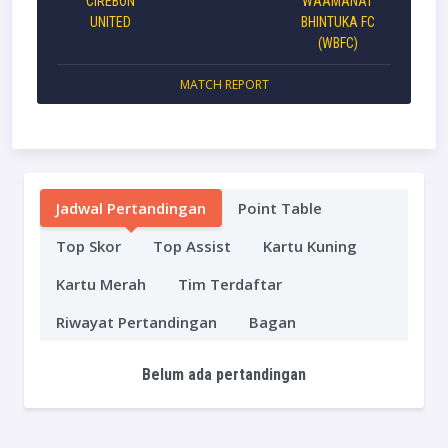
CIREBON
WAAMANAT
UNITED
BHINTUKA FC
(WBFC)
MATCH REPORT
Jadwal Pertandingan
Point Table
Top Skor
Top Assist
Kartu Kuning
Kartu Merah
Tim Terdaftar
Riwayat Pertandingan
Bagan
Belum ada pertandingan