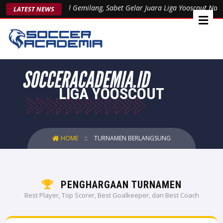
rebon United Tampil Gemilang, Sabet Gelar Juara Liga Yooscout Nasio
LATEST NEWS
LIGA YOOSCOUT
HOME
TURNAMEN BERLANGSUNG
PENGHARGAAN TURNAMEN
Best Player, Top Scorer, Best Goalkeeper, dan Best Coach